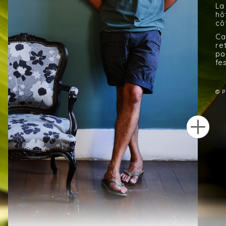
La
hô
cô
Ca
re
po
fe
© P