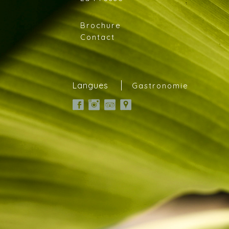
Brochure
Contact
Français
English
Português
Langues
Gastronomie