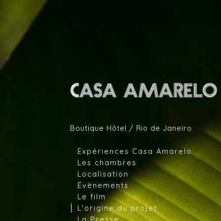
Aller au contenu principal
Boutique Hôtel / Rio de Janeiro
Expériences Casa Amarelo
Les chambres
Localisation
Évènements
Le film
L'origine du projet
La Presse