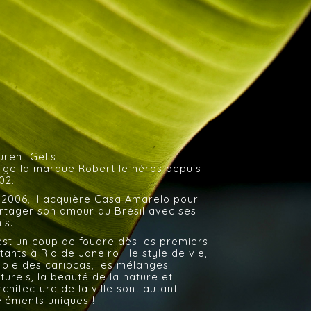
urent Gelis
fermer x
rige la marque Robert le héros depuis
02.
 2006, il acquière Casa Amarelo pour
rtager son amour du Brésil avec ses
is.
est un coup de foudre dès les premiers
stants à Rio de Janeiro : le style de vie,
 joie des cariocas, les mélanges
lturels, la beauté de la nature et
architecture de la ville sont autant
éléments uniques !