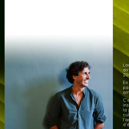
La
di
20
En
pa
am
C’
in
la
cu
l’
d’